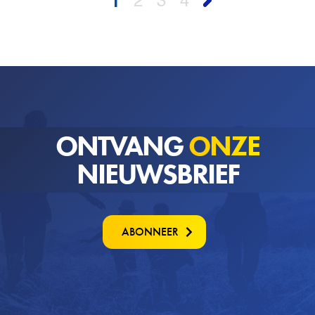
1
2
3
4
ONTVANG
ONZE
NIEUWSBRIEF
ABONNEER